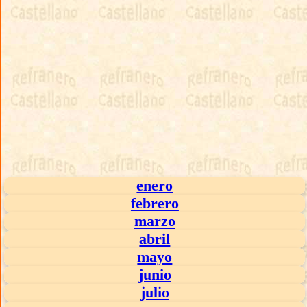
enero
febrero
marzo
abril
mayo
junio
julio