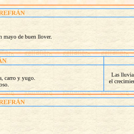
REFRÁN
un mayo de buen llover.
ÁN
.
Las lluvi
a, carro y yugo.
el crecimie
oso.
REFRÁN