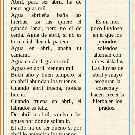
Abril, para ser abril, ha de
tener aguas mil.
Agua abrileña baña las
hierbas; así las quiere el
Es un mes
ganado lanar, pero no el de
poco lluvioso,
cerda. Agua de abril, si no es
en el que los
torrencial, llena la panera.
periodos
Agua en abril, apaña tu
soleados
camarín.
alternan con
Agua en abril, granos mil.
nubes aisladas.
Aguas en abril, vengan mil.
Las lluvias de
Buen año y buen tempero, si
abril y mayo
en abril abundan los truenos.
aseguran la
Cuando abril truena, noticia
cosecha y
buena.
hacen crecer la
Cuando truena en abril, el
hierba en los
labrador es feliz.
prados.
De abril a abril, vuelven las
aguas por donde solían ir.
El año ha de ser bueno si por
abril lo anuncian los truenos.