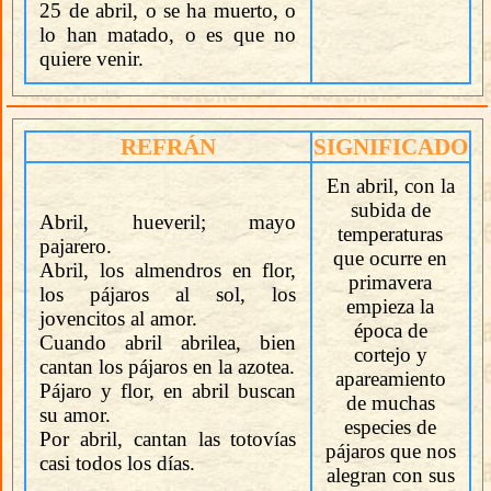
25 de abril, o se ha muerto, o
lo han matado, o es que no
quiere venir.
REFRÁN
SIGNIFICADO
En abril, con la
subida de
Abril, hueveril; mayo
temperaturas
pajarero.
que ocurre en
Abril, los almendros en flor,
primavera
los pájaros al sol, los
empieza la
jovencitos al amor.
época de
Cuando abril abrilea, bien
cortejo y
cantan los pájaros en la azotea.
apareamiento
Pájaro y flor, en abril buscan
de muchas
su amor.
especies de
Por abril, cantan las totovías
pájaros que nos
casi todos los días.
alegran con sus