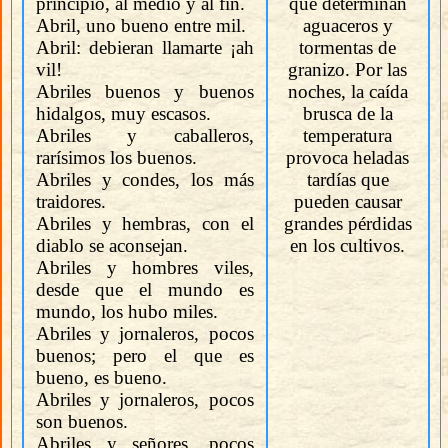
principio, al medio y al fin.
que determinan
Abril, uno bueno entre mil.
aguaceros y
Abril: debieran llamarte ¡ah
tormentas de
vil!
granizo. Por las
Abriles buenos y buenos
noches, la caída
hidalgos, muy escasos.
brusca de la
Abriles y caballeros,
temperatura
rarísimos los buenos.
provoca heladas
Abriles y condes, los más
tardías que
traidores.
pueden causar
Abriles y hembras, con el
grandes pérdidas
diablo se aconsejan.
en los cultivos.
Abriles y hombres viles,
desde que el mundo es
mundo, los hubo miles.
Abriles y jornaleros, pocos
buenos; pero el que es
bueno, es bueno.
Abriles y jornaleros, pocos
son buenos.
Abriles y señores, pocos