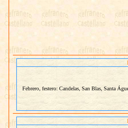
Febrero, festero: Candelas, San Blas, Santa Águe