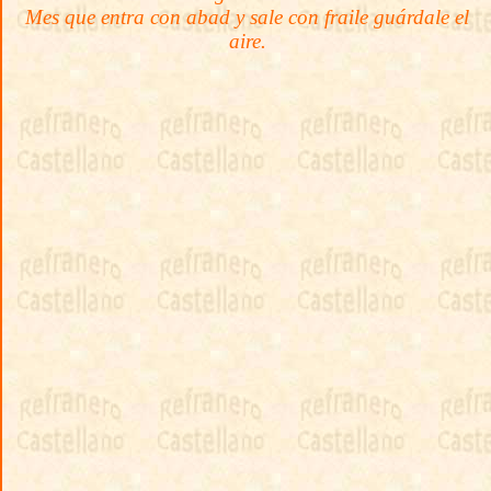
Mes que entra con abad y sale con fraile guárdale el
aire.