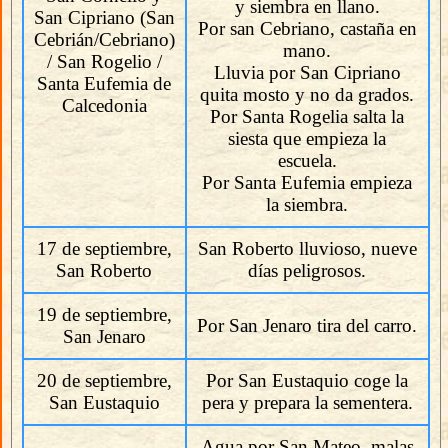
y siembra en llano.
San Cipriano (San
Por san Cebriano, castaña en
Cebrián/Cebriano)
mano.
/ San Rogelio /
Lluvia por San Cipriano
Santa Eufemia de
quita mosto y no da grados.
Calcedonia
Por Santa Rogelia salta la
siesta que empieza la
escuela.
Por Santa Eufemia empieza
la siembra.
17 de septiembre,
San Roberto lluvioso, nueve
San Roberto
días peligrosos.
19 de septiembre,
Por San Jenaro tira del carro.
San Jenaro
20 de septiembre,
Por San Eustaquio coge la
San Eustaquio
pera y prepara la sementera.
Agua por San Mateo, malas